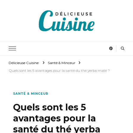
Délicieuse Cuisine
Régalez vous en cuisinant
Délicieuse Cuisine
Santé & Minceur
Quels sont les 5 avantages pour la santé du thé yerba maté ?
SANTÉ & MINCEUR
Quels sont les 5
avantages pour la
santé du thé yerba