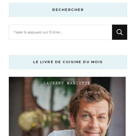
RECHERCHER
Vous
recherchiez
quelque
chose
?
LE LIVRE DE CUISINE DU MOIS