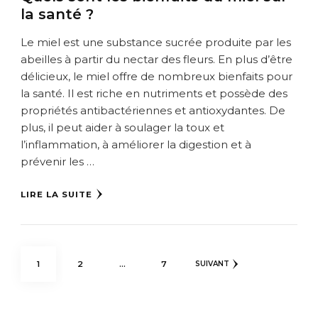
la santé ?
Le miel est une substance sucrée produite par les
abeilles à partir du nectar des fleurs. En plus d’être
délicieux, le miel offre de nombreux bienfaits pour
la santé. Il est riche en nutriments et possède des
propriétés antibactériennes et antioxydantes. De
plus, il peut aider à soulager la toux et
l’inflammation, à améliorer la digestion et à
prévenir les …
LIRE LA SUITE
Pagination
PAGE
PAGE
PAGE
1
2
…
7
SUIVANT
des
publications