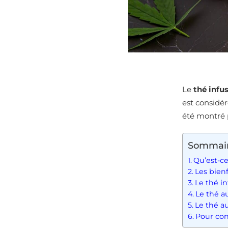
Le
thé infu
est considé
été montré p
Sommai
Qu’est-ce
Les bien
Le thé i
Le thé a
Le thé au
Pour con