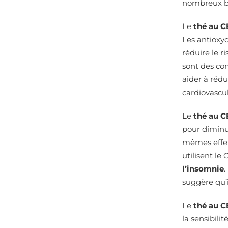
nombreux bi
Le
thé au C
Les antioxyd
réduire le 
sont des co
aider à rédu
cardiovascul
Le
thé au C
pour diminue
mêmes effet
utilisent l
l’insomnie
.
suggère qu’i
Le
thé au C
la sensibili