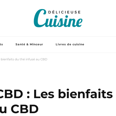
ts
Santé & Minceur
Livres de cuisine
 bienfaits du thé infusé au CBD
BD : Les bienfaits
au CBD