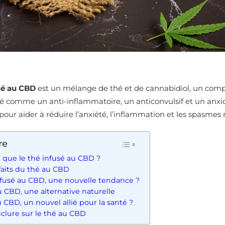
sé au CBD
est un mélange de thé et de cannabidiol, un com
ré comme un anti-inflammatoire, un anticonvulsif et un anxi
our aider à réduire l’anxiété, l’inflammation et les spasmes
re
 que le thé infusé au CBD ?
faits du thé au CBD
nfusé au CBD, une nouvelle tendance ?
u CBD, une alternative naturelle
 CBD, un nouvel allié pour la santé ?
clure sur le thé au CBD