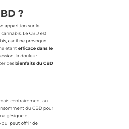
CBD ?
n apparition sur le
 cannabis. Le CBD est
s, car il ne provoque
mme étant
efficace dans le
pression, la douleur
ter des
bienfaits du CBD
 mais contrairement au
s consomment du CBD pour
 analgésique et
e
qui peut offrir de