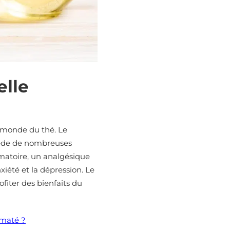
elle
e monde du thé. Le
sède de nombreuses
matoire, un analgésique
nxiété et la dépression. Le
fiter des bienfaits du
 maté ?