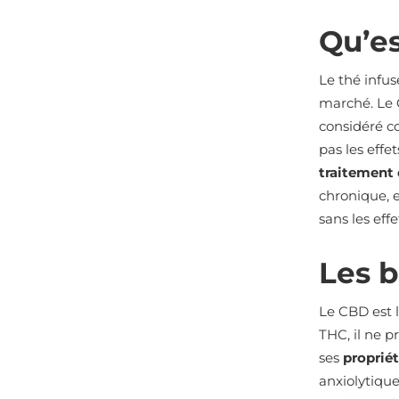
Qu’es
Le thé infu
marché. Le 
considéré c
pas les eff
traitement
chronique, 
sans les eff
Les b
Le CBD est 
THC, il ne 
ses
proprié
anxiolytique