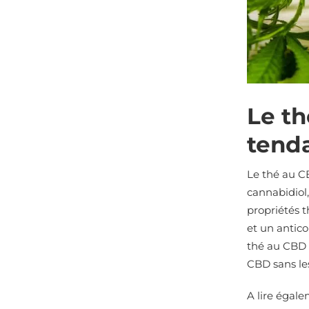
Le th
tend
Le thé au C
cannabidiol
propriétés 
et un antico
thé au CBD 
CBD sans les
A lire égale