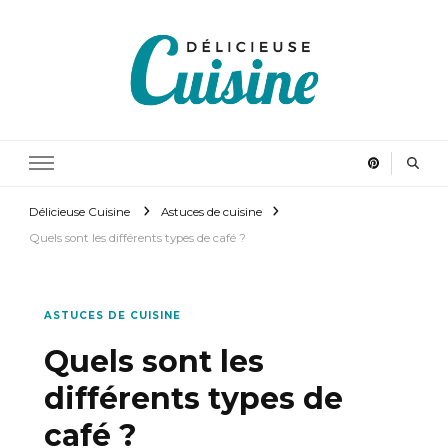
Délicieuse Cuisine
Régalez vous en cuisinant
Délicieuse Cuisine
Astuces de cuisine
Quels sont les différents types de café ?
ASTUCES DE CUISINE
Quels sont les
différents types de
café ?