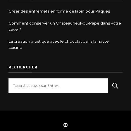
Créer des entremets en forme de lapin pour Pâques
Comment conserver un Châteauneuf-du-Pape dans votre
cave ?
La création artistique avec le chocolat dans la haute
cuisine
RECHERCHER
Vous
recherchiez
quelque
chose
?