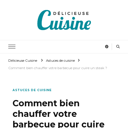
Délicieuse Cuisine
Régalez vous en cuisinant
Délicieuse Cuisine
Astuces de cuisine
Comment bien chauffer votre barbecue pour cuire un steak ?
ASTUCES DE CUISINE
Comment bien
chauffer votre
barbecue pour cuire