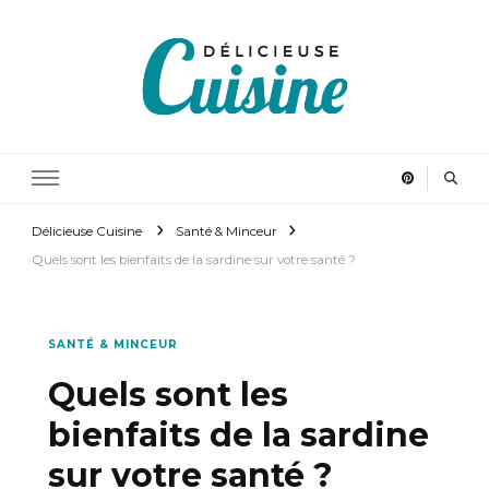
Délicieuse Cuisine
Régalez vous en cuisinant
Délicieuse Cuisine
Santé & Minceur
Quels sont les bienfaits de la sardine sur votre santé ?
SANTÉ & MINCEUR
Quels sont les
bienfaits de la sardine
sur votre santé ?