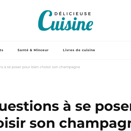
ts
Santé & Minceur
Livres de cuisine
ons à se poser pour bien choisir son champagne
questions à se pose
oisir son champag