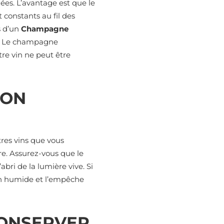
ées. L’avantage est que le
 constants au fil des
s d’un
Champagne
s. Le champagne
re vin ne peut être
MON
res vins que vous
re. Assurez-vous que le
bri de la lumière vive. Si
hon humide et l’empêche
CONSERVER