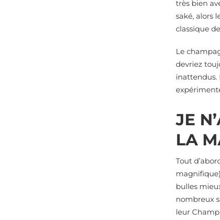
très bien av
saké, alors 
classique d
Le champagn
devriez tou
inattendus.
expériment
JE N
LA M
Tout d’abord
magnifique)
bulles mieu
nombreux so
leur Champa