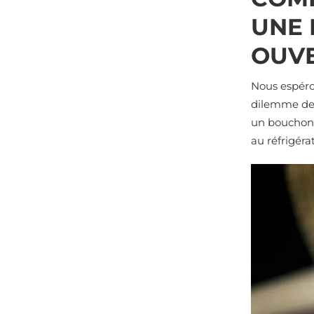
UNE 
OUVE
Nous espéro
dilemme de n
un bouchon 
au réfrigéra