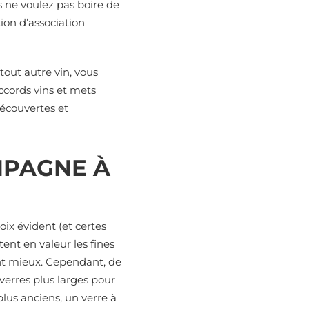
s ne voulez pas boire de
tion d’association
out autre vin, vous
ccords vins et mets
écouvertes et
AMPAGNE À
ix évident (et certes
nt en valeur les fines
nt mieux. Cependant, de
erres plus larges pour
lus anciens, un verre à