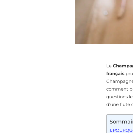
Le
Champa
français
pro
Champagne, e
comment bie
questions le
d’une flûte
Sommai
POURQUO