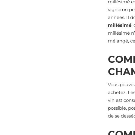
millésimé e
vigneron peu
années. Il 
millésimé
,
millésimé n
mélangé, ce 
COM
CHA
Vous pouve
achetez. Les
vin est cons
possible, p
de se desséc
COMB