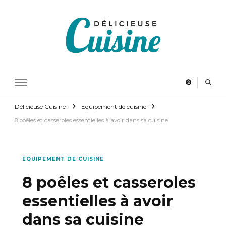
Délicieuse Cuisine
Régalez vous en cuisinant
Délicieuse Cuisine
Equipement de cuisine
8 poêles et casseroles essentielles à avoir dans sa cuisine
EQUIPEMENT DE CUISINE
8 poêles et casseroles
essentielles à avoir
dans sa cuisine