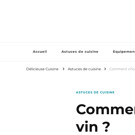
Délicieuse Cuisine
Régalez vous en cuisinant
Accueil
Astuces de cuisine
Equipemen
Délicieuse Cuisine
Astuces de cuisine
Comment choisi
ASTUCES DE CUISINE
Comment
vin ?