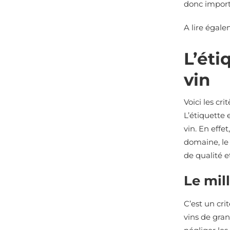
donc importa
A lire égale
L’éti
vin
Voici les cr
L’étiquette 
vin. En effe
domaine, le 
de qualité e
Le mil
C’est un cri
vins de gran