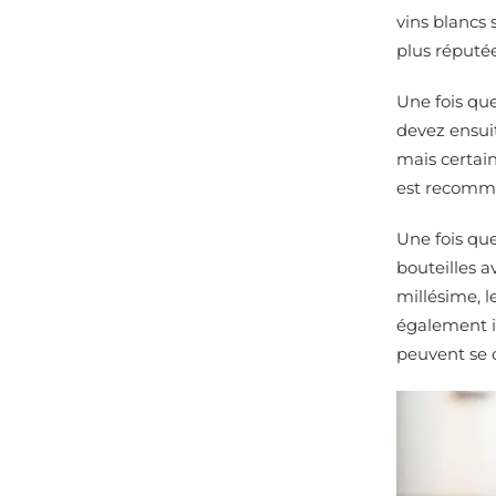
vins blancs
plus réputée
Une fois que
devez ensu
mais certain
est recom
Une fois que
bouteilles a
millésime, l
également im
peuvent se d