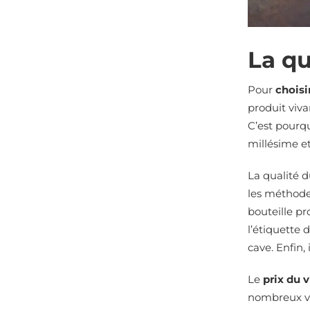
La qu
Pour
choisi
produit viva
C’est pourqu
millésime et
La qualité d
les méthodes
bouteille pr
l’étiquette d
cave. Enfin, 
Le
prix du v
nombreux vin