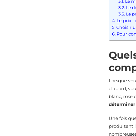
Le mi
Le do
Le pr
Le prix 
Choisir 
Pour con
Quels
compt
Lorsque vous
d’abord, vo
blanc, rosé 
déterminer 
Une fois que
produisent l
nombreuses 