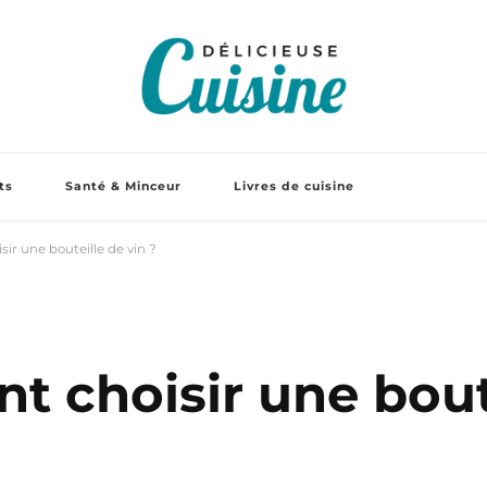
ts
Santé & Minceur
Livres de cuisine
r une bouteille de vin ?
 choisir une bout