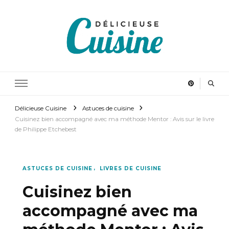
Délicieuse Cuisine
Régalez vous en cuisinant
Délicieuse Cuisine
Astuces de cuisine
Cuisinez bien accompagné avec ma méthode Mentor : Avis sur le livre
de Philippe Etchebest
ASTUCES DE CUISINE
LIVRES DE CUISINE
Cuisinez bien
accompagné avec ma