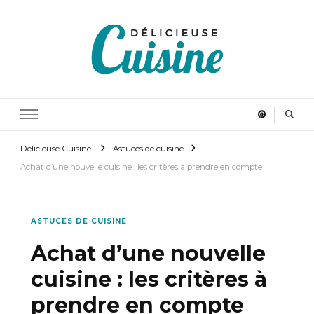
Délicieuse Cuisine
Régalez vous en cuisinant
Délicieuse Cuisine
Astuces de cuisine
Achat d’une nouvelle cuisine : les critères à prendre en compte
ASTUCES DE CUISINE
Achat d’une nouvelle
cuisine : les critères à
prendre en compte